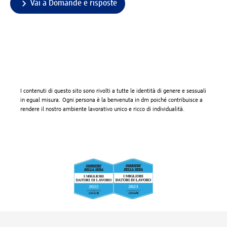
Vai a Domande e risposte
I contenuti di questo sito sono rivolti a tutte le identità di genere e sessuali
in egual misura. Ogni persona è la benvenuta in dm poiché contribuisce a
rendere il nostro ambiente lavorativo unico e ricco di individualità.
Piè di pagina