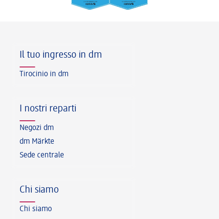
Piè di pagina
Il tuo ingresso in dm
Tirocinio in dm
I nostri reparti
Negozi dm
dm Märkte
Sede centrale
Chi siamo
Chi siamo