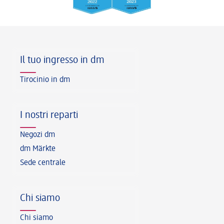
Piè di pagina
Il tuo ingresso in dm
Tirocinio in dm
I nostri reparti
Negozi dm
dm Märkte
Sede centrale
Chi siamo
Chi siamo