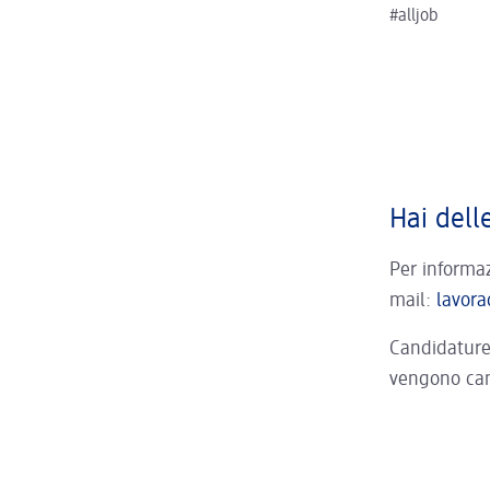
#alljob
Hai dell
Per informaz
mail:
lavor
Candidature 
vengono can