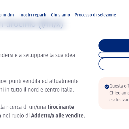
so in dm
I nostri reparti
Chi siamo
Processo di selezione
 tirocinio (f/m/x)
ersi e a sviluppare la sua idea
ovi punti vendita ed attualmente
Questa off
 in tutto il nord e centro Italia.
Chiediamo 
esclusivam
lla ricerca di un/una
tirocinante
a
nel ruolo di
Addetto/a alle vendite.