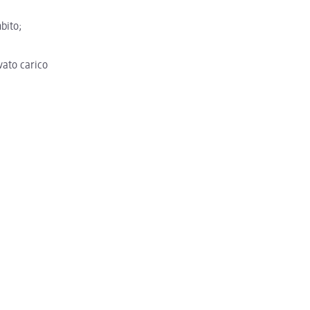
bito;
vato carico