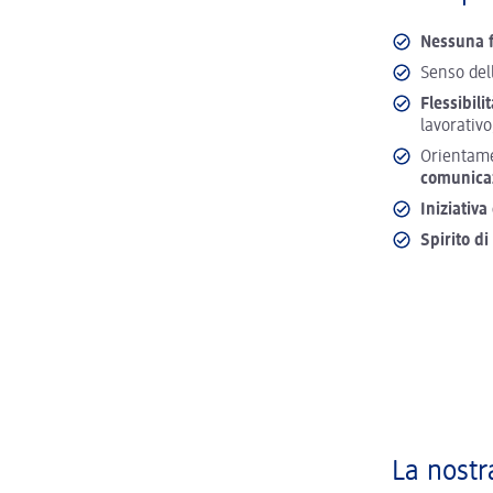
Nessuna f
Senso dell
Flessibili
lavorativ
Orientame
comunicaz
Iniziativa
Spirito d
La nostr