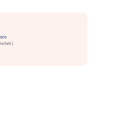
voro
re/Sett.)