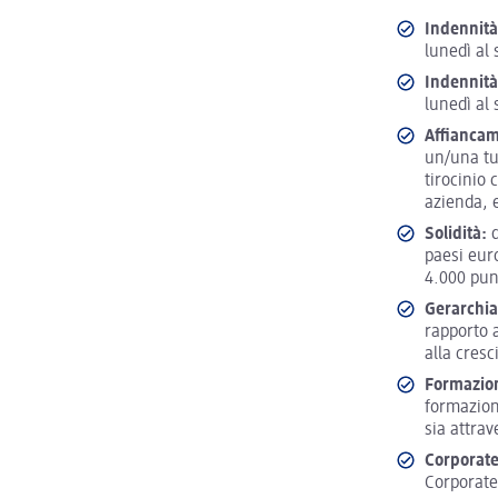
Indennità
lunedì al
Indennità
lunedì al
Affiancam
un/una tut
tirocinio 
azienda, 
Solidità:
d
paesi eur
4.000 punt
Gerarchia
rapporto a
alla cresc
Formazion
formazion
sia attra
Corporate
Corporate 