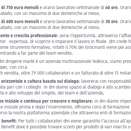
 di 750 euro mensili
e orario lavorativo settimanale di
40 ore.
Orario
 sabato, con un massimo di due domeniche al mese;
 di 600 euro mensili
e orario lavorativo settimanale di
30 ore.
Orario
 sabato, con un massimo di due domeniche al mese;
ento e crescita professionale:
avrai l’opportunità, attraverso l’aff
or esperto/a, di scoprire e imparare il lavoro in filiale. dm crede 
come strumento formativo, infatti il 70% dei tirocinanti viene poi as
entrando a far parte del team vendite;
m drogerie markt è un’azienda multinazionale tedesca, siamo prese
opei, con circa
i vendita, oltre 79.000 collaboratori e un fatturato di oltre 15 miliar
 orizzontale e cultura basata sul dialogo:
lavorerai con responsabil
lla pari con i colleghi. In dm diamo spazio al dialogo e allo scambio 
ita e allo sviluppo del singolo, del team e dell’azienda;
e iniziale e continua per crescere e migliorare:
in dm diamo impor
e iniziale prima e dopo l’inserimento, offriamo corsi di formazione 
verso la nostra piattaforma aziendale che attraverso enti di formazi
 benefit:
Per tutti i collaboratori dm viene garantito l’accesso all’a
Benefit dove è possibile trovare sconti per prodotti di vari marchi o 