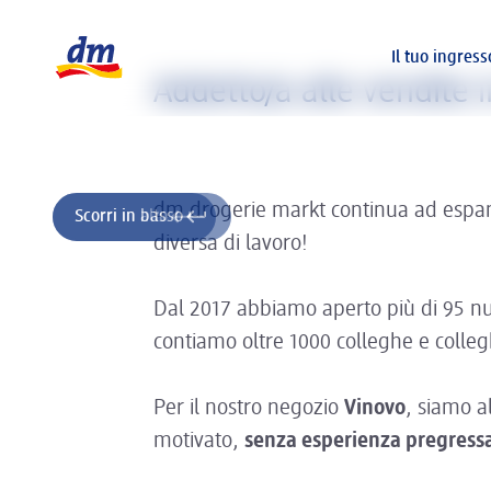
La pagina si sta caricando ...
Logo dm, torna alla homepage
Il tuo ingres
Addetto/a alle vendite in
dm drogerie markt continua ad espand
Scorri in alto
Scorri in basso
diversa di lavoro!
Dal 2017 abbiamo aperto più di 95 nu
contiamo oltre 1000 colleghe e colleghi
Per il nostro negozio
Vinovo
, siamo a
motivato,
senza esperienza pregress