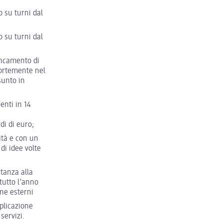
 su turni dal
 su turni dal
iancamento di
fortemente nel
sunto in
nti in 14
di di euro;
ità e con un
di idee volte
tanza alla
tutto l’anno
one esterni
pplicazione
servizi.