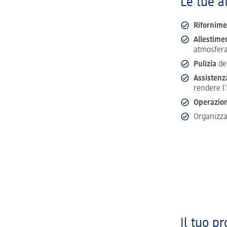
Le tue at
Rifornimen
Allestime
atmosfera
Pulizia
del
Assistenz
rendere l
Operazion
Organizzar
Il tuo pr