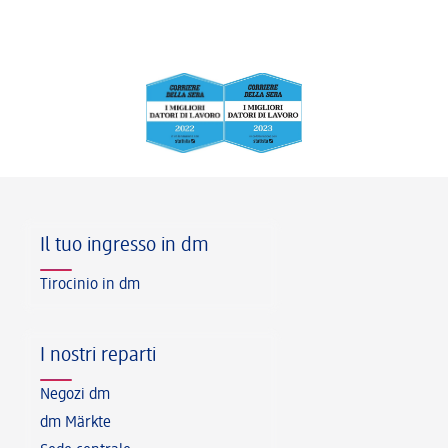
Piè di pagina
Il tuo ingresso in dm
Tirocinio in dm
I nostri reparti
Negozi dm
dm Märkte