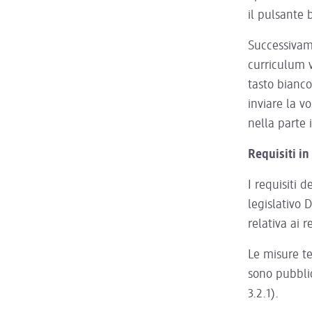
il pulsante 
Successivame
curriculum v
tasto bianco
inviare la v
nella parte 
Requisiti in
I requisiti d
legislativo 
relativa ai r
Le misure te
sono pubblic
3.2.1).