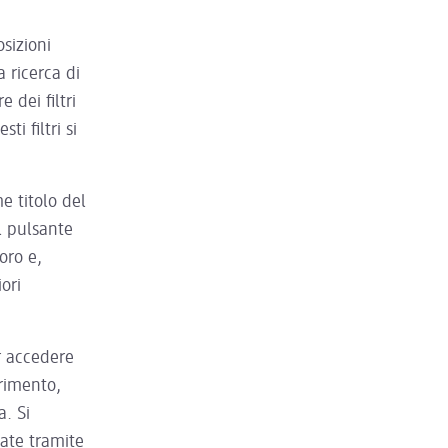
osizioni
 ricerca di
 dei filtri
i filtri si
e titolo del
l pulsante
oro e,
ori
er accedere
erimento,
. Si
ate tramite