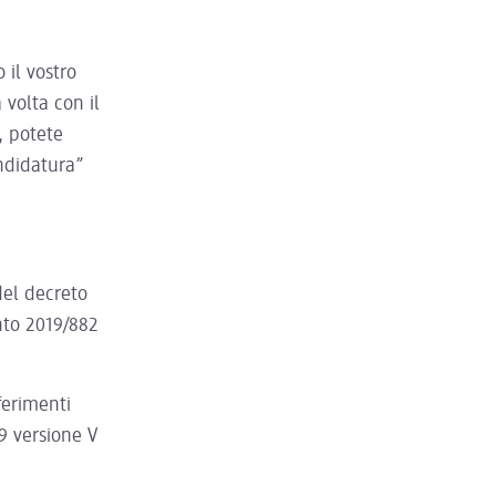
 il vostro
volta con il
i, potete
andidatura”
 del decreto
ento 2019/882
ferimenti
9 versione V