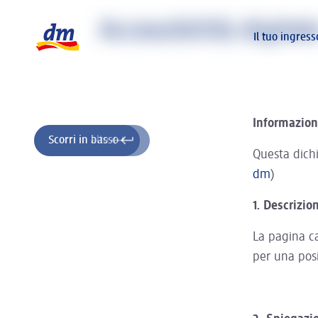
La pagina si sta caricando ...
Logo dm, torna alla homepage
Accessibilità digital
Il tuo ingres
Informazioni
Scorri in alto
Scorri in basso
Questa dichi
dm
)
1. Descrizio
La pagina ca
per una pos