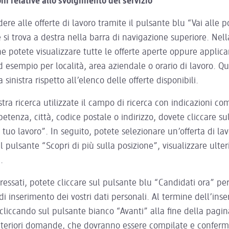
ni relative allo svolgimento del servizio
ere alle offerte di lavoro tramite il pulsante blu “Vai alle p
 si trova a destra nella barra di navigazione superiore. Nella
e potete visualizzare tutte le offerte aperte oppure applicare
d esempio per località, area aziendale o orario di lavoro. Quest
 sinistra rispetto all’elenco delle offerte disponibili.
stra ricerca utilizzate il campo di ricerca con indicazioni com
etenza, città, codice postale o indirizzo, dovete cliccare su
l tuo lavoro”. In seguito, potete selezionare un’offerta di lav
l pulsante “Scopri di più sulla posizione”, visualizzare ulteri
.
eressati, potete cliccare sul pulsante blu “Candidati ora” p
di inserimento dei vostri dati personali. Al termine dell’ins
liccando sul pulsante bianco “Avanti” alla fine della pagina
lteriori domande, che dovranno essere compilate e conferm