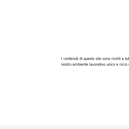
I contenuti di questo sito sono rivolti a 
nostro ambiente lavorativo unico e ricco d
Piè di pagina