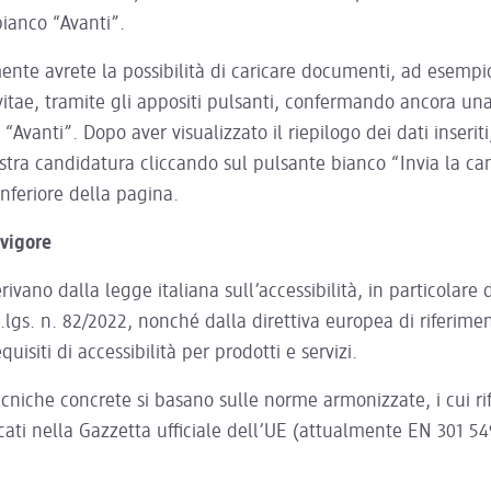
bianco “Avanti”.
nte avrete la possibilità di caricare documenti, ad esempio
itae, tramite gli appositi pulsanti, confermando ancora una 
 “Avanti”. Dopo aver visualizzato il riepilogo dei dati inserit
ostra candidatura cliccando sul pulsante bianco “Invia la c
inferiore della pagina.
 vigore
erivano dalla legge italiana sull’accessibilità, in particolare
D.lgs. n. 82/2022, nonché dalla direttiva europea di riferim
equisiti di accessibilità per prodotti e servizi.
cniche concrete si basano sulle norme armonizzate, i cui ri
ati nella Gazzetta ufficiale dell’UE (attualmente EN 301 54