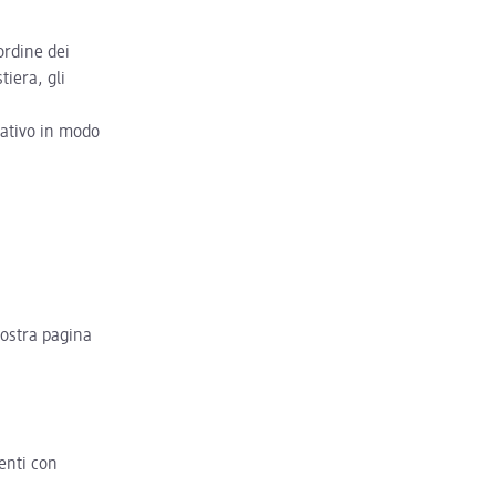
’ordine dei
tiera, gli
icativo in modo
 nostra pagina
tenti con