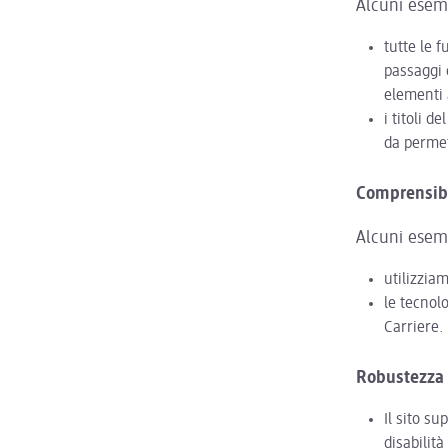
Alcuni esem
tutte le f
passaggi 
elementi 
i titoli d
da permet
Comprensibi
Alcuni esem
utilizziam
le tecnolo
Carriere.
Robustezza
Il sito su
disabilità