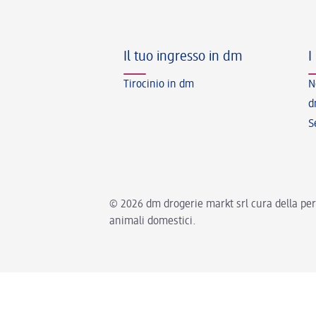
Il tuo ingresso in dm
I
Tirocinio in dm
N
d
S
© 2026 dm drogerie markt srl cura della pers
animali domestici.
Impostazioni della lingua