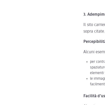
3. Adempimen
Il sito carr
sopra citate
Percepibilit
Alcuni esem
per contr
spaziature
elementi v
le immagi
facilment
Facilità d’u