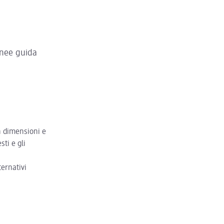
linee guida
on dimensioni e
sti e gli
ternativi