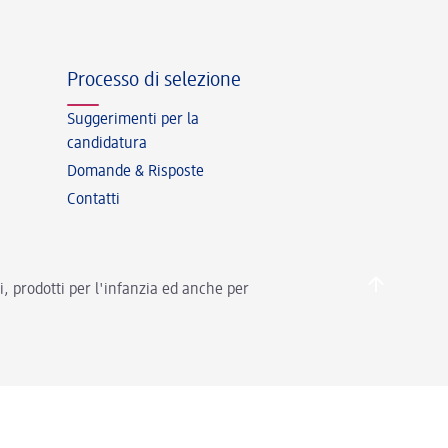
Processo di selezione
Suggerimenti per la
candidatura
Domande & Risposte
Contatti
, prodotti per l'infanzia ed anche per
Informazioni legali
Contatti
Dati societari
Protezione dati
Accessibilità
Cookies