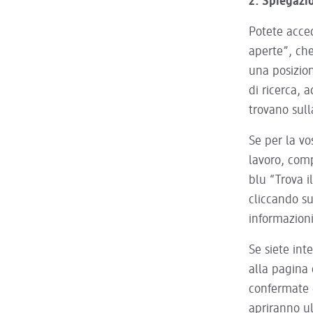
2. Spiegazio
Potete acced
aperte”, che
una posizion
di ricerca, a
trovano sulla
Se per la vo
lavoro, comp
blu “Trova i
cliccando su
informazioni
Se siete int
alla pagina 
confermate c
apriranno u