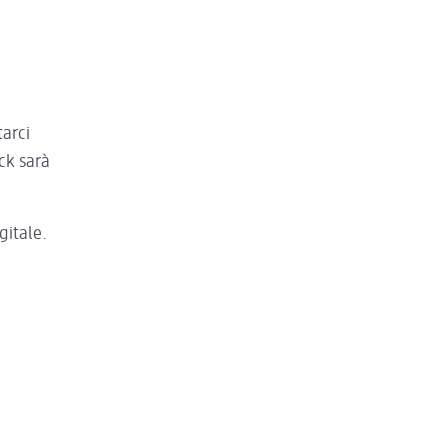
tarci
ck sarà
gitale.