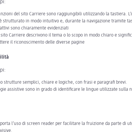
pi:
unzioni del sito Carriere sono raggiungibili utilizzando la tastiera. L
è strutturato in modo intuitivo e, durante la navigazione tramite tas
attivi sono chiaramente evidenziati
el sito Carriere descrivono il tema o lo scopo in modo chiaro e signif
tere il riconoscimento delle diverse pagine
lità
pi:
o strutture semplici, chiare e logiche, con frasi e paragrafi brevi.
gie assistive sono in grado di identificare le lingue utilizzate sulla
pporta l’uso di screen reader per facilitare la fruizione da parte di u
 visive.